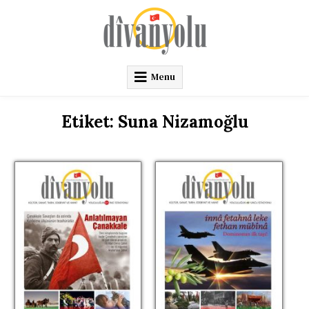
Skip
to
content
Divanyolu Dergisi
Menu
Etiket:
Suna Nizamoğlu