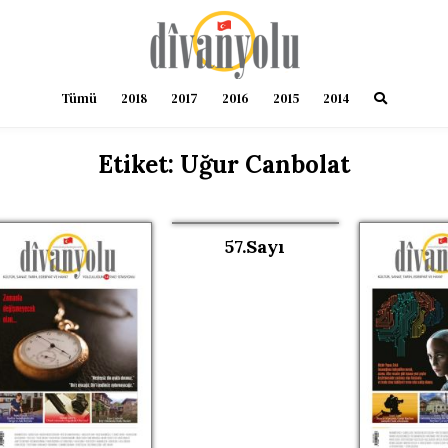
Tümü
2018
2017
2016
2015
2014
Etiket:
Uğur Canbolat
57.Sayı