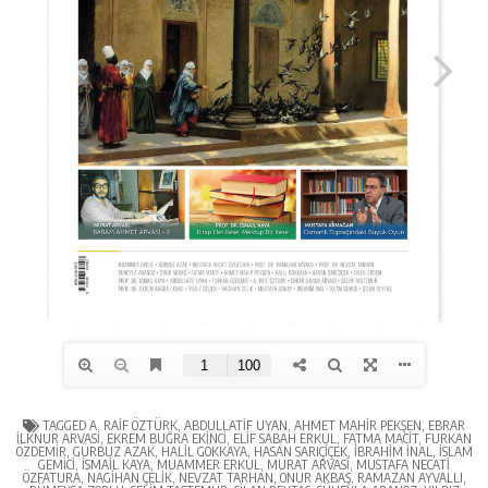
TAGGED
A. RAIF ÖZTÜRK
,
ABDULLATIF UYAN
,
AHMET MAHIR PEKŞEN
,
EBRAR
İLKNUR ARVASI
,
EKREM BUĞRA EKINCI
,
ELIF SABAH ERKUL
,
FATMA MACIT
,
FURKAN
ÖZDEMIR
,
GÜRBÜZ AZAK
,
HALIL GÖKKAYA
,
HASAN SARIÇIÇEK
,
İBRAHIM İNAL
,
İSLAM
GEMICI
,
İSMAIL KAYA
,
MUAMMER ERKUL
,
MURAT ARVASI
,
MUSTAFA NECATI
ÖZFATURA
,
NAGIHAN ÇELIK
,
NEVZAT TARHAN
,
ONUR AKBAŞ
,
RAMAZAN AYVALLI
,