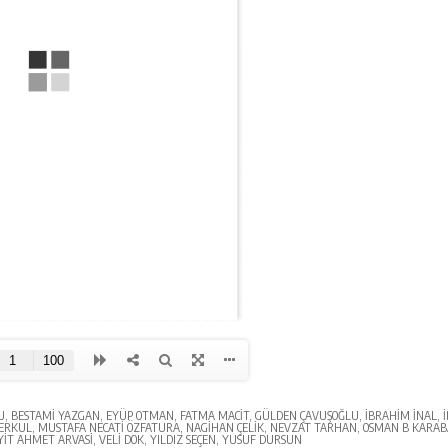
U
,
BESTAMI YAZGAN
,
EYÜP OTMAN
,
FATMA MACIT
,
GÜLDEN ÇAVUŞOĞLU
,
İBRAHIM İNAL
,
ERKUL
,
MUSTAFA NECATI ÖZFATURA
,
NAGIHAN ÇELIK
,
NEVZAT TARHAN
,
OSMAN B KARAB
YIT AHMET ARVASI
,
VELI DOK
,
YILDIZ SEÇEN
,
YUSUF DURSUN