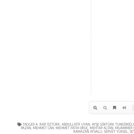
TAGGED
A. RAIF ÖZTÜRK
,
ABDULLATIF UYAN
,
AYŞE GÖKTÜRK TUNCEROĞL
PAZAN
,
MEHMET CAN
,
MEHMET FATIH ORUÇ
,
MEHTAP ALTAN
,
MUAMMER 
RAMAZAN AYVALLI
,
SERVET YÜKSEL
,
SE