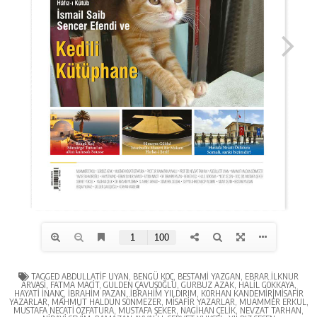
TAGGED
ABDULLATIF UYAN
,
BENGÜ KOÇ
,
BESTAMI YAZGAN
,
EBRAR İLKNUR
ARVASI
,
FATMA MACIT
,
GÜLDEN ÇAVUŞOĞLU
,
GÜRBÜZ AZAK
,
HALIL GÖKKAYA
,
HAYATI İNANÇ
,
İBRAHIM PAZAN
,
İBRAHIM YILDIRIM
,
KORHAN KANDEMIR|MISAFIR
YAZARLAR
,
MAHMUT HALDUN SÖNMEZER
,
MISAFIR YAZARLAR
,
MUAMMER ERKUL
,
MUSTAFA NECATI ÖZFATURA
,
MUSTAFA ŞEKER
,
NAGIHAN ÇELIK
,
NEVZAT TARHAN
,